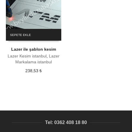
SEPETE EKLE
Lazer ile şablon kesim
Lazer Kesim istanbul
,
Lazer
Markalama istanbul
238,53
₺
Tel: 0362 408 18 80