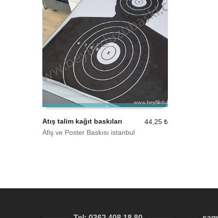
Atış talim kağıt baskıları
44,25
₺
Afiş ve Poster Baskısı istanbul
SEPETE EKLE
Tel: 0362 408 18 80
sam