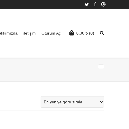
Twitter
Facebook
Dribbble
akkımızda
iletişim
Oturum Aç
0,00
₺
(0)