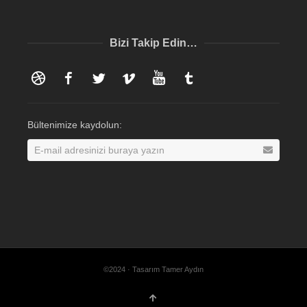
Bizi Takip Edin…
Dribbble
Facebook
Twitter
Vimeo
YouTube
Tumblr
Bültenimize kaydolun:
©2024 · Tasarım Tamer Aydın