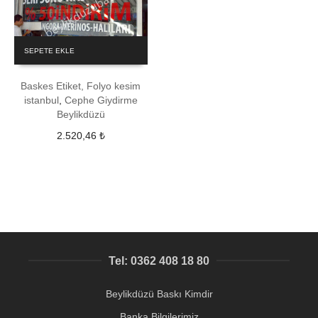
SEPETE EKLE
Baskes Etiket, Folyo kesim
istanbul
,
Cephe Giydirme
Beylikdüzü
2.520,46
₺
Tel: 0362 408 18 80
Beylikdüzü Baskı Kimdir
Banka Bilgilerimiz