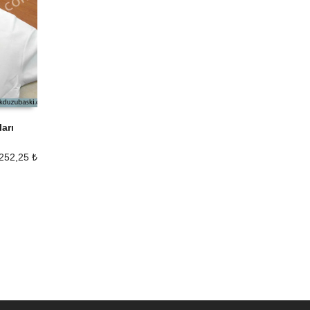
ları
252,25
₺