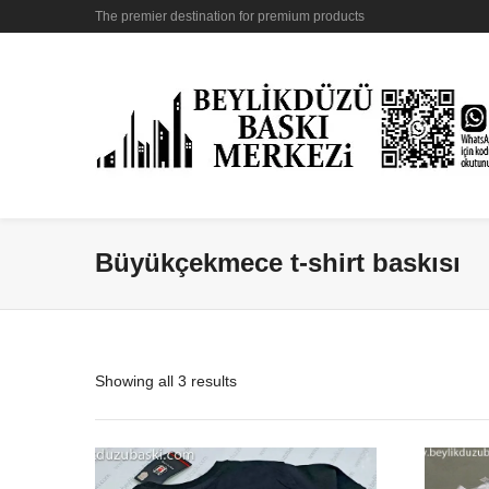
The premier destination for premium products
Büyükçekmece t-shirt baskısı
Showing all 3 results