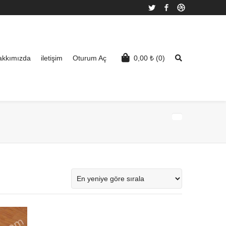
Twitter
Facebook
Dribbble
akkımızda
iletişim
Oturum Aç
0,00
₺
(0)