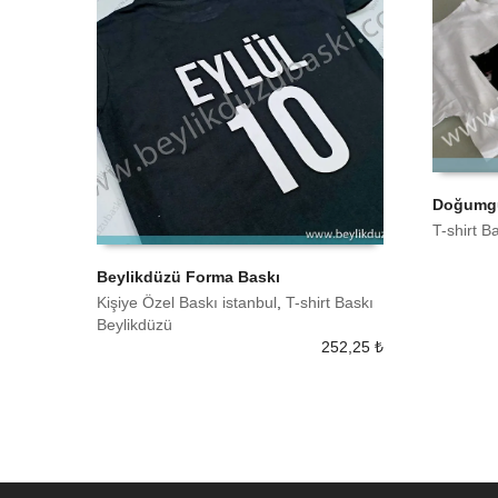
Doğumgün
T-shirt B
SEPETE
Beylikdüzü Forma Baskı
Kişiye Özel Baskı istanbul
,
T-shirt Baskı
SEPETE EKLE
Beylikdüzü
252,25
₺