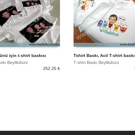
ü için t-shirt baskısı
Tshirt Baskı, Acil T-shirt baskı
askı Beylikdüzü
T-shirt Baskı Beylikdüzü
 EKLE
SEPETE EKLE
252,25
₺