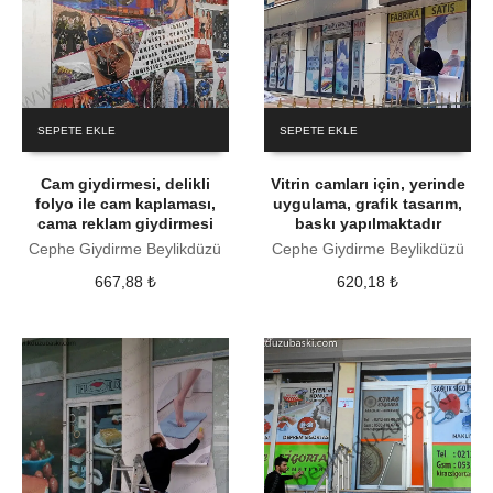
SEPETE EKLE
SEPETE EKLE
Cam giydirmesi, delikli
Vitrin camları için, yerinde
folyo ile cam kaplaması,
uygulama, grafik tasarım,
cama reklam giydirmesi
baskı yapılmaktadır
Cephe Giydirme Beylikdüzü
Cephe Giydirme Beylikdüzü
667,88
₺
620,18
₺