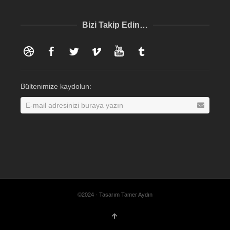
Bizi Takip Edin…
Dribbble
Facebook
Twitter
Vimeo
YouTube
Tumblr
Bültenimize kaydolun:
©2024 · Tasarım Tamer Aydın