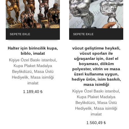
SEPETE EKLE
SEPETE EKLE
Halter için birincilik kupa,
vücut geliştirme heykeli,
biblo, imalat
vücut sporları ile
uğraşanlar için, özel el
Kişiye Özel Baskı istanbul
,
boyaması, döküm
Kupa Plaket Madalya
polyester, vitrin ve masa
Beylikdüzü
,
Masa Üstü
üzeri kullanıma uygun,
Hediyelik, Masa isimliği
hediye ürün, isim baskılı,
imalat
masa isimliği
Kişiye Özel Baskı istanbul
,
1.189,40
₺
Kupa Plaket Madalya
Beylikdüzü
,
Masa Üstü
Hediyelik, Masa isimliği
imalat
1.560,49
₺