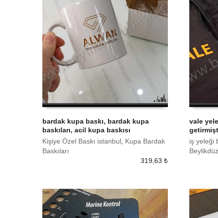
bardak kupa baskı, bardak kupa
vale yel
baskıları, acil kupa baskısı
getirmişt
SEPETE EKLE
SEPETE
Kişiye Özel Baskı istanbul
,
Kupa Bardak
iş yeleği 
Baskıları
Beylikdü
319,63
₺