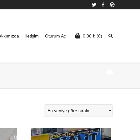
Twitter
Facebook
Dribbble
akkımızda
iletişim
Oturum Aç
0,00
₺
(0)