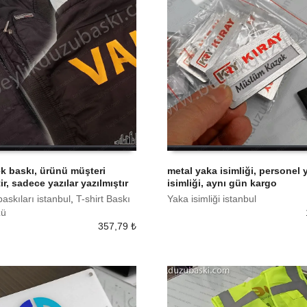
ek baskı, ürünü müşteri
metal yaka isimliği, personel 
ir, sadece yazılar yazılmıştır
isimliği, aynı gün kargo
 EKLE
SEPETE EKLE
baskıları istanbul
,
T-shirt Baskı
Yaka isimliği istanbul
zü
357,79
₺