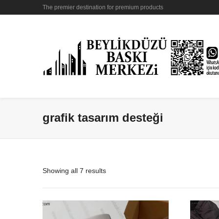
The premier destination for premium products
grafik tasarım desteği
Showing all 7 results