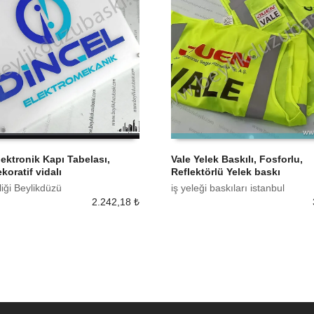
lektronik Kapı Tabelası,
Vale Yelek Baskılı, Fosforlu,
koratif vidalı
Reflektörlü Yelek baskı
 EKLE
SEPETE EKLE
liği Beylikdüzü
iş yeleği baskıları istanbul
2.242,18
₺