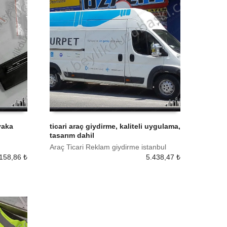
yaka
ticari araç giydirme, kaliteli uygulama,
tasarım dahil
SEPETE EKLE
Araç Ticari Reklam giydirme istanbul
158,86
₺
5.438,47
₺