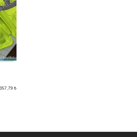
357,79
₺