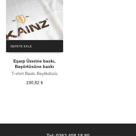
SEPETE EKLE
Eşarp Üzerine baskı,
Başörtüsüne baskı
T-shirt Baskı Beylikdüzü
190,82
₺
Tel: 0362 408 18 80