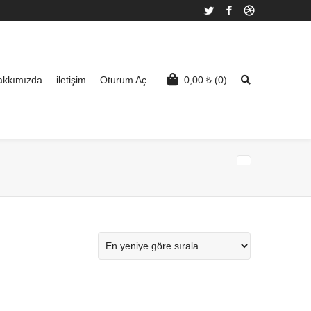
Twitter
Facebook
Dribbble
akkımızda
iletişim
Oturum Aç
0,00
₺
(0)