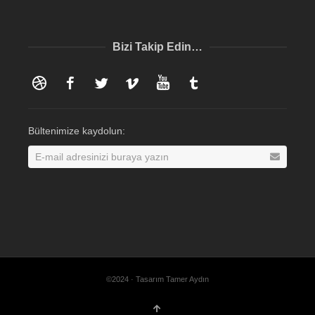
Bizi Takip Edin…
Dribbble
Facebook
Twitter
Vimeo
YouTube
Tumblr
Bültenimize kaydolun:
©2024 · Tasarım Tamer Aydın