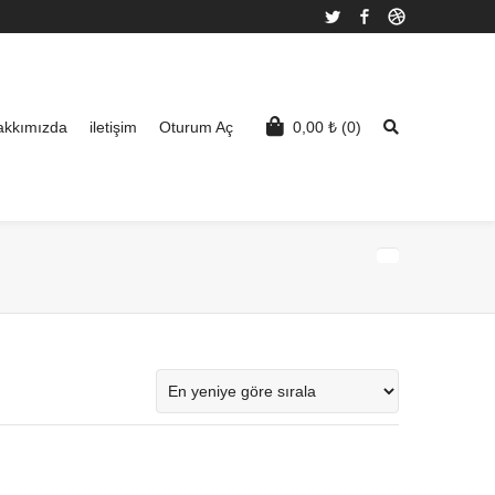
Twitter
Facebook
Dribbble
akkımızda
iletişim
Oturum Aç
0,00
₺
(0)