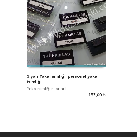
Siyah Yaka isimliği, personel yaka
isimliği
SEPETE EKLE
Yaka isimliği istanbul
157,00
₺