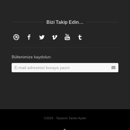
Bizi Takip Edin…
Dribbble
Facebook
Twitter
Vimeo
YouTube
Tumblr
Bültenimize kaydolun:
©2024 · Tasarım Tamer Aydın