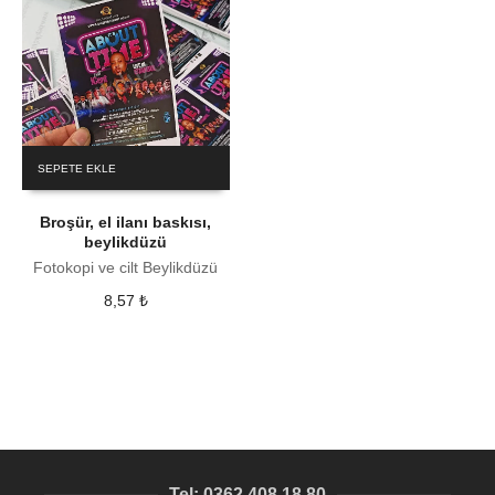
SEPETE EKLE
Broşür, el ilanı baskısı,
beylikdüzü
Fotokopi ve cilt Beylikdüzü
8,57
₺
Tel: 0362 408 18 80