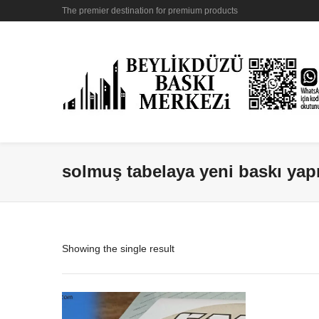
The premier destination for premium products
solmuş tabelaya yeni baskı ya
Showing the single result