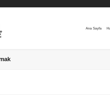
Ana Sayfa
H
pmak