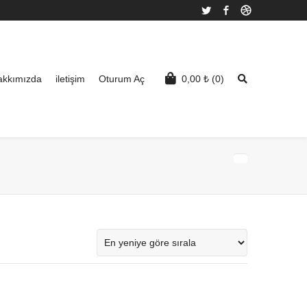
Twitter
Facebook
Dribbble
akkımızda
iletişim
Oturum Aç
0,00
₺
(0)