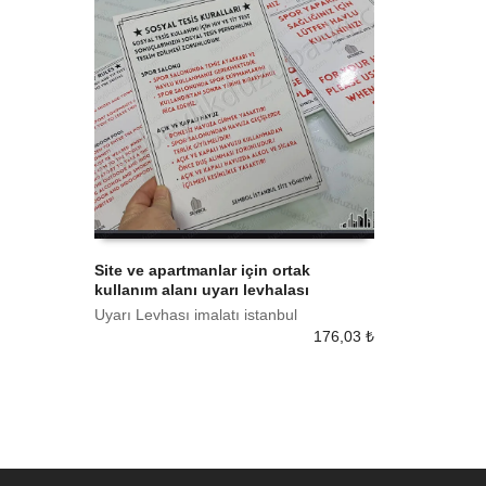
Site ve apartmanlar için ortak
kullanım alanı uyarı levhalası
SEPETE EKLE
Uyarı Levhası imalatı istanbul
176,03
₺