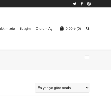
Twitter
Facebook
Dribbble
akkımızda
iletişim
Oturum Aç
0,00
₺
(0)