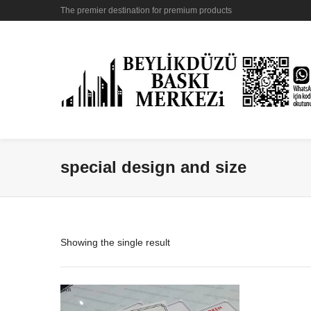
The premier destination for premium products
special design and size
Showing the single result