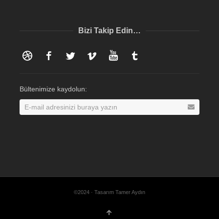
Bizi Takip Edin…
Dribbble
Facebook
Twitter
Vimeo
YouTube
Tumblr
Bültenimize kaydolun:
©2024 · Tasarım Tamer Aydın