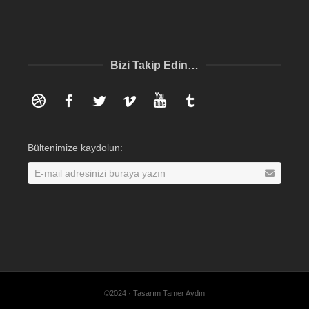
Bizi Takip Edin…
Dribbble
Facebook
Twitter
Vimeo
YouTube
Tumblr
Bültenimize kaydolun:
©2024 · Tasarım Tamer Aydın