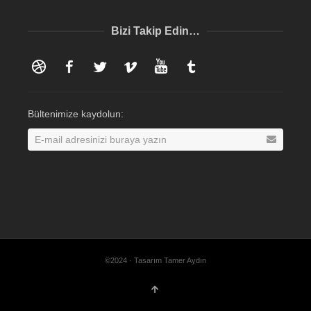
Bizi Takip Edin…
Dribbble
Facebook
Twitter
Vimeo
YouTube
Tumblr
Bültenimize kaydolun:
©2024 · Tasarım Tamer Aydın