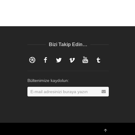
Bizi Takip Edin…
Dribbble
Facebook
Twitter
Vimeo
YouTube
Tumblr
Bültenimize kaydolun: