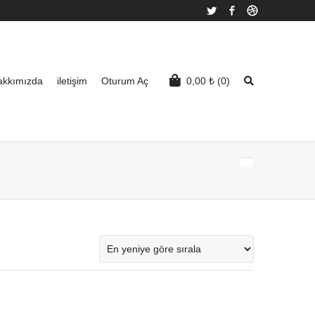
Twitter
Facebook
Dribbble
akkımızda
iletişim
Oturum Aç
0,00
₺
(0)