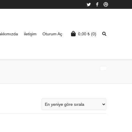
Twitter
Facebook
Dribbble
akkımızda
iletişim
Oturum Aç
0,00
₺
(0)