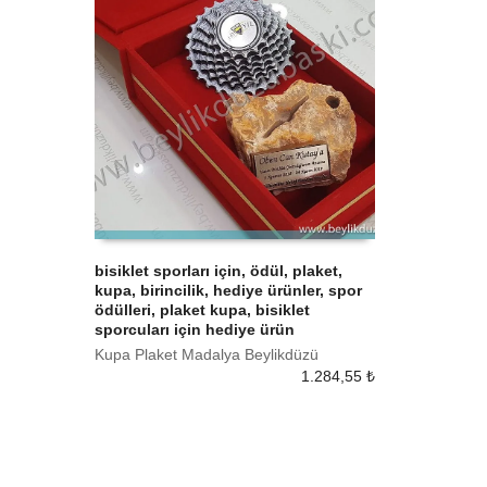
bisiklet sporları için, ödül, plaket,
kupa, birincilik, hediye ürünler, spor
SEPETE EKLE
ödülleri, plaket kupa, bisiklet
sporcuları için hediye ürün
Kupa Plaket Madalya Beylikdüzü
1.284,55
₺