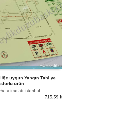
liğe uygun Yangın Tahliye
osforlu ürün
 EKLE
hası imalatı istanbul
715,59
₺