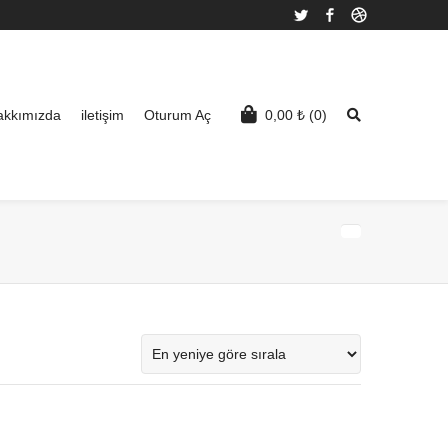
Twitter
Facebook
Dribbble
akkımızda
iletişim
Oturum Aç
0,00
₺
(0)