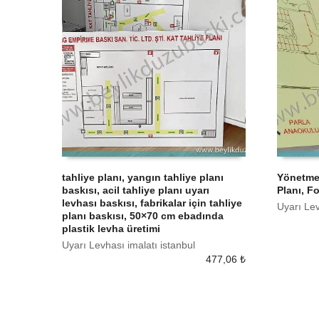
tahliye planı, yangın tahliye planı
Yönetme
baskısı, acil tahliye planı uyarı
Planı, F
SEPETE EKLE
SEPETE
levhası baskısı, fabrikalar için tahliye
Uyarı Lev
planı baskısı, 50×70 cm ebadında
plastik levha üretimi
Uyarı Levhası imalatı istanbul
477,06
₺