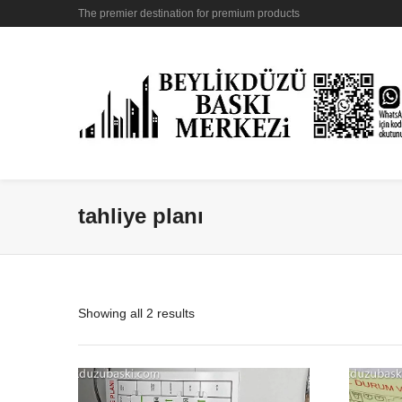
The premier destination for premium products
tahliye planı
Showing all 2 results