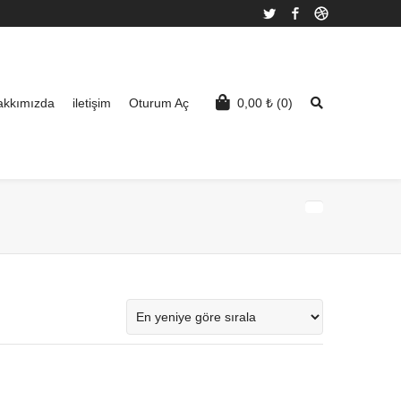
Twitter
Facebook
Dribbble
akkımızda
iletişim
Oturum Aç
0,00
₺
(0)