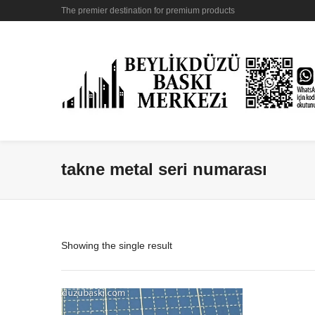
The premier destination for premium products
takne metal seri numarası
Showing the single result