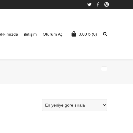
Twitter
Facebook
Dribbble
akkımızda
iletişim
Oturum Aç
0,00
₺
(0)