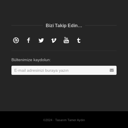
Bizi Takip Edin…
Dribbble
Facebook
Twitter
Vimeo
YouTube
Tumblr
Bültenimize kaydolun:
©2024 · Tasarım Tamer Aydın