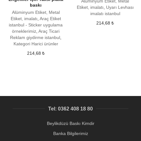
Alüminyum Etiket, Metal
baskı
Etiket, imalatı
,
Uyarı Levhası
Alüminyum Etiket, Metal
imalatı istanbul
Etiket, imalatı
,
Araç Etiket
214,68
₺
istanbul - Sticker uygulama
örneklerimiz
,
Araç Ticari
Reklam giydirme istanbul
,
Kategori Harici ürünler
214,68
₺
Tel: 0362 408 18 80
Beylikdüzü Baskı Kimdir
Banka Bilgilerimiz