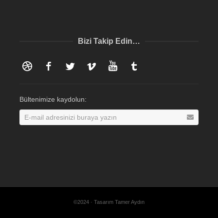
Bizi Takip Edin…
Dribbble
Facebook
Twitter
Vimeo
YouTube
Tumblr
Bültenimize kaydolun:
©2024 · Tasarım Tamer Aydın