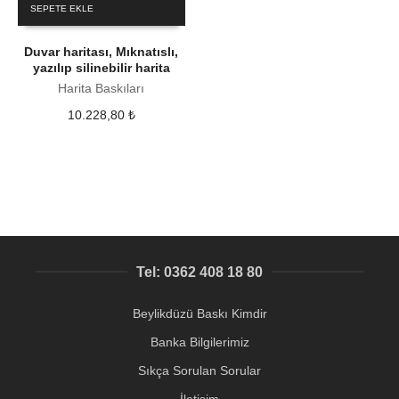
SEPETE EKLE
Duvar haritası, Mıknatıslı,
yazılıp silinebilir harita
Harita Baskıları
10.228,80
₺
Tel: 0362 408 18 80
Beylikdüzü Baskı Kimdir
Banka Bilgilerimiz
Sıkça Sorulan Sorular
İletişim