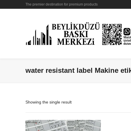
The premier destination for premium products
water resistant label Makine eti
Showing the single result