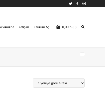
Twitter
Facebook
Dribbble
akkımızda
iletişim
Oturum Aç
0,00
₺
(0)