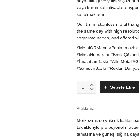
dayanıklılığı ve yüksek çözünürl
veya kurumsal ihtiyaçlara uygun 
sunulmaktadır.
Our 1 mm stainless metal tria
the same day with high resolutio
corporate needs, and offered wi
#MetalQRMenü #Paslanmazİsiml
#MasaNumarası #BaskıÇözümler
#İmalattanBaskı #AltınMetal 
#SamsunBaskı #ReklamDünyas
1
Sepete Ekle
mm
Kalın
Paslanmaz
Açıklama
Metal
Üçgen
Merkezimizde yüksek kaliteli pa
Büküm
QR
teknikleriyle profesyonel masaü
Kod
temasına ve güneş ışığına dayan