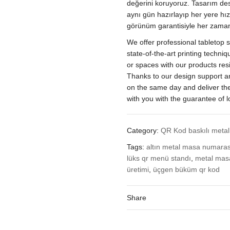
Masa
değerini koruyoruz. Tasarım des
İsimliği
aynı gün hazırlayıp her yere hız
quantity
görünüm garantisiyle her zaman
We offer professional tabletop s
state-of-the-art printing techni
or spaces with our products resi
Thanks to our design support a
on the same day and deliver the
with you with the guarantee of 
Category:
QR Kod baskılı metal 
Tags:
altın metal masa numaras
lüks qr menü standı
,
metal mas
üretimi
,
üçgen büküm qr kod
Share