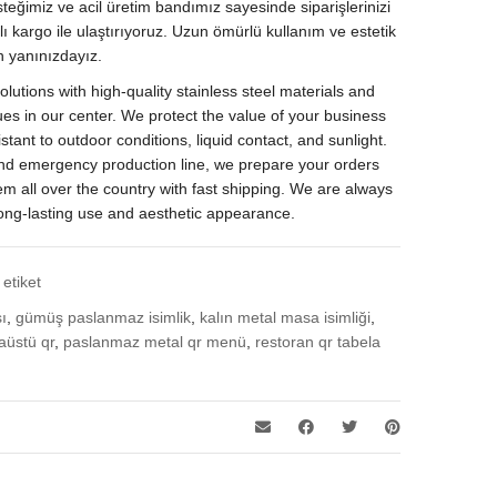
teğimiz ve acil üretim bandımız sayesinde siparişlerinizi
lı kargo ile ulaştırıyoruz. Uzun ömürlü kullanım ve estetik
 yanınızdayız.
olutions with high-quality stainless steel materials and
ques in our center. We protect the value of your business
stant to outdoor conditions, liquid contact, and sunlight.
nd emergency production line, we prepare your orders
m all over the country with fast shipping. We are always
long-lasting use and aesthetic appearance.
etiket
ı
,
gümüş paslanmaz isimlik
,
kalın metal masa isimliği
,
aüstü qr
,
paslanmaz metal qr menü
,
restoran qr tabela