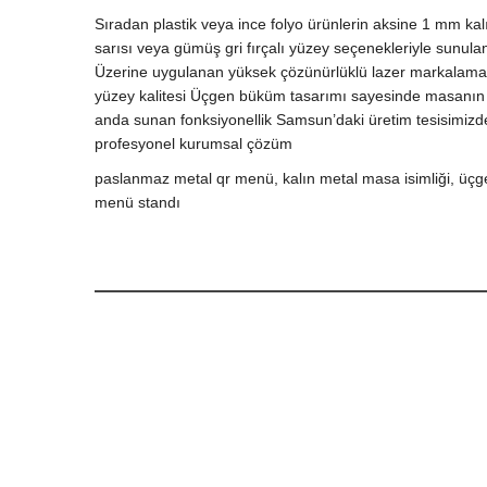
Sıradan plastik veya ince folyo ürünlerin aksine 1 mm kal
sarısı veya gümüş gri fırçalı yüzey seçenekleriyle sunul
Üzerine uygulanan yüksek çözünürlüklü lazer markalama ve
yüzey kalitesi Üçgen büküm tasarımı sayesinde masanın her
anda sunan fonksiyonellik Samsun’daki üretim tesisimizde
profesyonel kurumsal çözüm
paslanmaz metal qr menü, kalın metal masa isimliği, üçg
menü standı