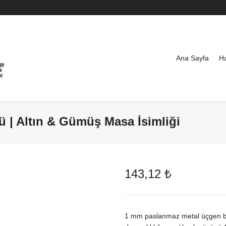
Ana Sayfa
H
| Altın & Gümüş Masa İsimliği
143,12
₺
1 mm paslanmaz metal üçgen b