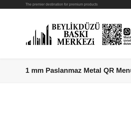
The premier destination for premium products
1 mm Paslanmaz Metal QR Menü 