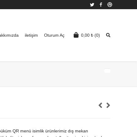
Twitter
Facebook
Dribbble
akkımızda
iletişim
Oturum Aç
0,00
₺
(0)
üküm QR menü isimlik ürünlerimiz dış mekan