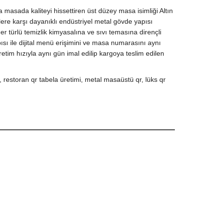
 masada kaliteyi hissettiren üst düzey masa isimliği Altın
ere karşı dayanıklı endüstriyel metal gövde yapısı
türlü temizlik kimyasalına ve sıvı temasına dirençli
sı ile dijital menü erişimini ve masa numarasını aynı
tim hızıyla aynı gün imal edilip kargoya teslim edilen
estoran qr tabela üretimi, metal masaüstü qr, lüks qr