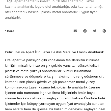
Tags:
apart anahtarlık imalatı
,
butik otel anahtarlığı
,
lazer
kazıma anahtarlık
,
logolu otel anahtarlığı
,
oda kapı anahtarlığı
,
otel anahtarlık baskısı
,
plastik metal anahtarlık
,
uygun fiyatlı
anahtarlık
Share
Butik Otel ve Apart İçin Lazer Baskılı Metal ve Plastik Anahtarlık
Otel apart ve pansiyon gibi konaklama tesislerinizin kurumsal
kimliğini misafirlerinize en şık şekilde yansıtan yüksek kaliteli
plastik ve metal yüzeyli anahtarlıklar Sürekli kullanımda
sürtünmeye ve düşmelere karşı maksimum direnç gösteren çift
katmanlı sert plastik gövde ve şık paslanmaz metal yüzey
kombinasyonu Lazer kazıma teknolojisi ile anahtarlık üzerine
işlenen oda numarası logo ve firma bilgilerinin ömür boyu
silinmeden kalıcı olmasını sağlayan üretim kalitesi Özellikle butik
işletmeler için bütçeyi yormayan uygun fiyat avantajıyla sunulan
hem estetik hem de işlevsel bir kullanım deneyimi sağlayan özel