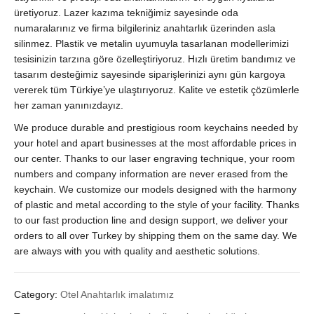
quantity
üretiyoruz. Lazer kazıma tekniğimiz sayesinde oda
numaralarınız ve firma bilgileriniz anahtarlık üzerinden asla
silinmez. Plastik ve metalin uyumuyla tasarlanan modellerimizi
tesisinizin tarzına göre özelleştiriyoruz. Hızlı üretim bandımız ve
tasarım desteğimiz sayesinde siparişlerinizi aynı gün kargoya
vererek tüm Türkiye’ye ulaştırıyoruz. Kalite ve estetik çözümlerle
her zaman yanınızdayız.
We produce durable and prestigious room keychains needed by
your hotel and apart businesses at the most affordable prices in
our center. Thanks to our laser engraving technique, your room
numbers and company information are never erased from the
keychain. We customize our models designed with the harmony
of plastic and metal according to the style of your facility. Thanks
to our fast production line and design support, we deliver your
orders to all over Turkey by shipping them on the same day. We
are always with you with quality and aesthetic solutions.
Category:
Otel Anahtarlık imalatımız