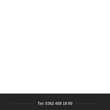
SEPETE EKLE
Butik Oteller Icin Ozel Uretim Otel Anahtarligi
Otel Anahtarlık imalatımız
152,24
₺
Tel: 0362 408 18 80