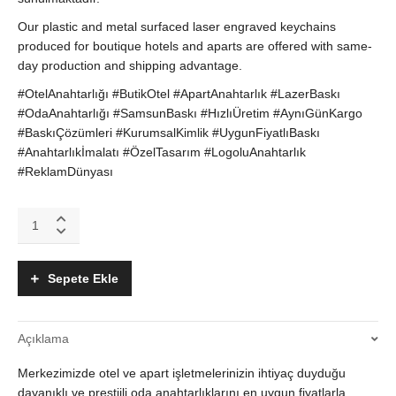
Our plastic and metal surfaced laser engraved keychains
produced for boutique hotels and aparts are offered with same-
day production and shipping advantage.
#OtelAnahtarlığı #ButikOtel #ApartAnahtarlık #LazerBaskı
#OdaAnahtarlığı #SamsunBaskı #HızlıÜretim #AynıGünKargo
#BaskıÇözümleri #KurumsalKimlik #UygunFiyatlıBaskı
#Anahtarlıkİmalatı #ÖzelTasarım #LogoluAnahtarlık
#ReklamDünyası
Butik
Otel
ve
Apart
Sepete Ekle
İçin
Lazer
Baskılı
Açıklama
Metal
ve
Merkezimizde otel ve apart işletmelerinizin ihtiyaç duyduğu
Plastik
Anahtarlık
dayanıklı ve prestijli oda anahtarlıklarını en uygun fiyatlarla