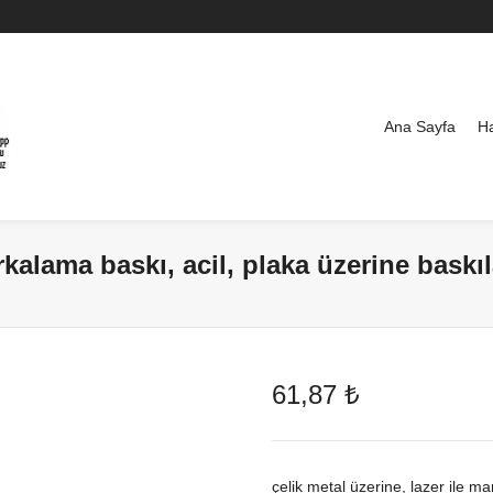
Ana Sayfa
H
rkalama baskı, acil, plaka üzerine baskıl
61,87
₺
çelik metal üzerine, lazer ile ma