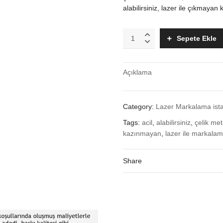
alabilirsiniz, lazer ile çıkmayan
çelik
Sepete Ekle
metal
üzerine,
lazer
Açıklama
ile
markalama
baskı,
acil,
Category:
Lazer Markalama ist
plaka
üzerine
Tags:
acil
,
alabilirsiniz
,
çelik met
baskıları
kazınmayan
,
lazer ile markala
bekleyip,
alabilirsiniz,
Share
lazer
ile
çıkmayan
kazınmayan,
kalıcı
baskılar
quantity