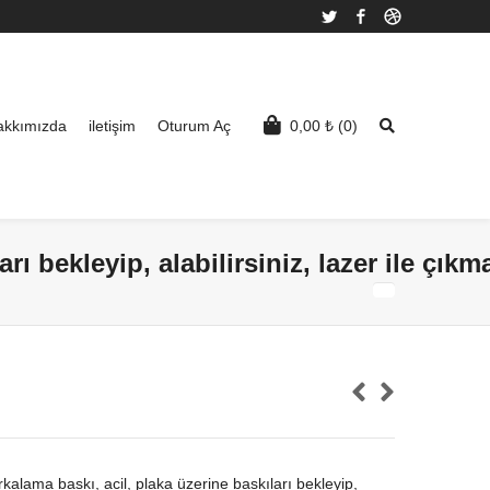
Twitter
Facebook
Dribbble
akkımızda
iletişim
Oturum Aç
0,00
₺
(0)
arı bekleyip, alabilirsiniz, lazer ile çı
rkalama baskı, acil, plaka üzerine baskıları bekleyip,