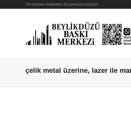
The premier destination for premium products
çelik metal üzerine, lazer ile ma