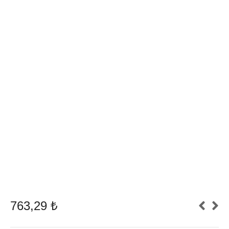
763,29
₺