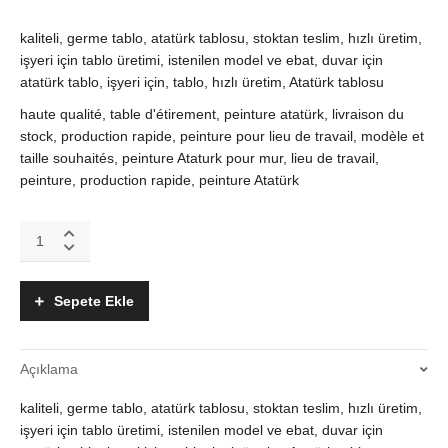
kaliteli, germe tablo, atatürk tablosu, stoktan teslim, hızlı üretim,
işyeri için tablo üretimi, istenilen model ve ebat, duvar için
atatürk tablo, işyeri için, tablo, hızlı üretim, Atatürk tablosu
haute qualité, table d'étirement, peinture atatürk, livraison du
stock, production rapide, peinture pour lieu de travail, modèle et
taille souhaités, peinture Ataturk pour mur, lieu de travail,
peinture, production rapide, peinture Atatürk
Duvar
için
germe
Atatürk
Sepete Ekle
Tablo,
işyeri
Atatürk
Açıklama
Tablo
üretim
kaliteli, germe tablo, atatürk tablosu, stoktan teslim, hızlı üretim,
quantity
işyeri için tablo üretimi, istenilen model ve ebat, duvar için