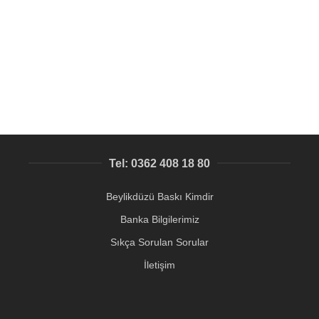
Kategori Harici ürünler
,
Alüminyum Etiket, Metal Etiket,
imalatı
,
Kapı isimliği Beylikdüzü
,
Kişiye Özel Baskı istanbul
,
Lazer Kesim istanbul
143,12
₺
Tel: 0362 408 18 80
Beylikdüzü Baskı Kimdir
Banka Bilgilerimiz
Sıkça Sorulan Sorular
İletişim