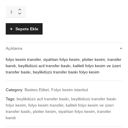
folyo
kesim,
plotter
kesim,
Sepete Ekle
transfer
bandı,
beylikdüzü
Açıklama
quantity
folyo kesim transfer, siyahtan folyo kesim, plotter kesim, transfer
bandı, beylikdüzü acil transfer baskı, kaliteli folyo kesim ve üzeri
transfer baskı, beylikdüzü transfer baskı folyo kesim
Category:
Baskes Etiket, Folyo kesim istanbul
Tags:
beylikdüzü acil transfer baskı
,
beylikdüzü transfer baskı
folyo kesim
,
folyo kesim transfer
,
kaliteli folyo kesim ve üzeri
transfer baskı
,
plotter kesim
,
siyahtan folyo kesim
,
transfer
bandı