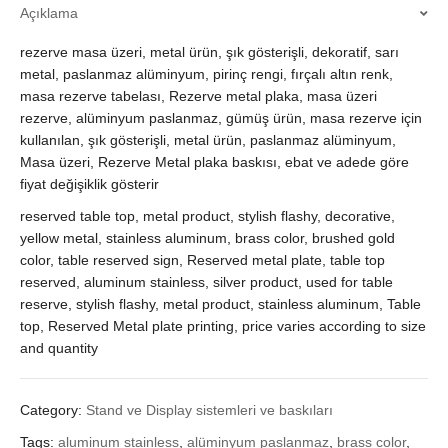
Açıklama
rezerve masa üzeri, metal ürün, şık gösterişli, dekoratif, sarı
metal, paslanmaz alüminyum, pirinç rengi, fırçalı altın renk,
masa rezerve tabelası, Rezerve metal plaka, masa üzeri
rezerve, alüminyum paslanmaz, gümüş ürün, masa rezerve için
kullanılan, şık gösterişli, metal ürün, paslanmaz alüminyum,
Masa üzeri, Rezerve Metal plaka baskısı, ebat ve adede göre
fiyat değişiklik gösterir
reserved table top, metal product, stylish flashy, decorative,
yellow metal, stainless aluminum, brass color, brushed gold
color, table reserved sign, Reserved metal plate, table top
reserved, aluminum stainless, silver product, used for table
reserve, stylish flashy, metal product, stainless aluminum, Table
top, Reserved Metal plate printing, price varies according to size
and quantity
Category:
Stand ve Display sistemleri ve baskıları
Tags:
aluminum stainless
,
alüminyum paslanmaz
,
brass color
,