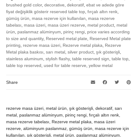
brushed gold color
,
decorative
,
dekoratif
,
ebat ve adede göre
fiyat değişiklik gösterir reserved table top
,
fırçalı altın renk
,
gümüş ürün
,
masa rezerve için kullanılan
,
masa rezerve
tabelası
,
masa üzeri
,
masa üzeri rezerve
,
metal product
,
metal
ürün
,
paslanmaz alüminyum
,
pirinç rengi
,
price varies according
to size and quantity
,
Reserved metal plate
,
Reserved Metal plate
printing
,
rezerve masa üzeri
,
Rezerve metal plaka
,
Rezerve
Metal plaka baskısı
,
sarı metal
,
silver product
,
şık gösterişli
,
stainless aluminum
,
stylish flashy
,
table reserved sign
,
table top
,
table top reserved
,
used for table reserve
,
yellow metal
Share
rezerve masa üzeri, metal ürün, şık gösterişli, dekoratif, sarı
metal, paslanmaz alüminyum, pirinç rengi, fırçalı altın renk,
masa rezerve tabelası, Rezerve metal plaka, masa üzeri
rezerve, alüminyum paslanmaz, gümüş ürün, masa rezerve için
kullanılan, şık gösterişli, metal ürün, paslanmaz alüminyum,