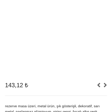
143,12
₺
rezerve masa üzeri, metal ürün, şık gösterişli, dekoratif, sarı
metal, paslanmaz alüminyum, pirinç rengi, fırçalı altın renk,