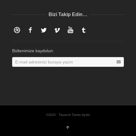
Bizi Takip Edin…
Dribbble
Facebook
Twitter
Vimeo
YouTube
Tumblr
Bültenimize kaydolun:
©2024 · Tasarım Tamer Aydın