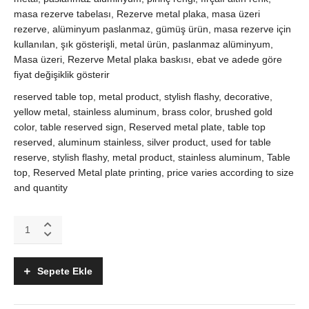
masa rezerve tabelası, Rezerve metal plaka, masa üzeri
rezerve, alüminyum paslanmaz, gümüş ürün, masa rezerve için
kullanılan, şık gösterişli, metal ürün, paslanmaz alüminyum,
Masa üzeri, Rezerve Metal plaka baskısı, ebat ve adede göre
fiyat değişiklik gösterir
reserved table top, metal product, stylish flashy, decorative,
yellow metal, stainless aluminum, brass color, brushed gold
color, table reserved sign, Reserved metal plate, table top
reserved, aluminum stainless, silver product, used for table
reserve, stylish flashy, metal product, stainless aluminum, Table
top, Reserved Metal plate printing, price varies according to size
and quantity
Masa
üzeri
Rezerve
tabelası,
Sepete Ekle
altın
renk
quantity