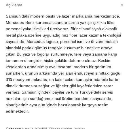
Açıklama
3'lü
Güçlü
Samsun’daki modern baskı ve lazer markalama merkezimizde,
Mıknatıslı
quantity
Mercedes-Benz kurumsal standartlarına yakışır şıklıkta lüks
personel yaka isimlikleri üretiyoruz. Birinci sınıf siyah eloksallı
metal plaka üzerine uyguladığımız fiber lazer kazıma teknolojisi
sayesinde, Mercedes logosu, personel ismi ve ünvanı metalin
altındaki parlak gümüş rengiyle kusursuz bir netlikte ortaya
çıkar. Bu yazı ve logolar sürtünmeye, tere veya zamana karşı
tamamen dirençlidir, hiçbir şekilde deforme olmaz. Keskin
köşelerden arındırılmış oval tasarımı modern bir görünüm
sunarken, ürünün arkasında yer alan endüstriyel sınıftaki güçlü
3’lü neodyum mıknatıs, en kalın ceket kumaşlarında bile kartın
dimdik durmasını sağlar ve iğneler gibi kıyafetlerinize zarar
vermez. Samsun içindeki bayiler ve tüm Türkiye’deki servis
noktaları için sunduğumuz acil üretim bandımız sayesinde,
siparişleriniz aynı gün içinde hazırlanarak kargoya teslim
edilmektedir.