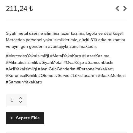
211,24
₺
Siyah metal üzerine silinmez lazer kazıma logolu ve oval köşeli
Mercedes personel yaka isimliklerimiz, güçlü 3'lü arka mıknatısı
ve aynı gün gönderim avantajıyla sunulmaktadır.
#MercedesYakaİsimliği #MetalYakaKartı #LazerKazıma
#Mıknatıslıİsimlik #SiyahMetal #OvalKöşe #SamsunBaskı
#AcilYakaİsimliği #AynıGünGönderim #PersonelYakaKartı
#KurumsalKimlik #OtomotivServis #LüksTasarım #BaskıMerkezi
#SamsunYakaKartı
Mercedes
Uyumlu
Siyah
Metal
Sepete Ekle
Yaka
İsimliği
|