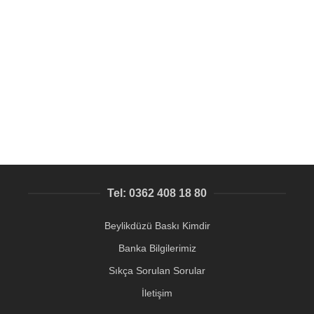
Hediye Ürün Kişiselleştirme Baskısı | Maket, Araç &
Özel Ürünler Üzerine | Trabzon Spor, Logo, İsim Baskı |
Kişiye Özel Tasarım – Samsun Baskı Merkezi
Karton, Kağıt, Baskılı el becerisi işleri
475,76
₺
Tel: 0362 408 18 80
Beylikdüzü Baskı Kimdir
Banka Bilgilerimiz
Sıkça Sorulan Sorular
İletişim