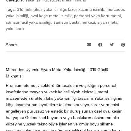
Category:
Yaka isimliği, Rozet üretim imalat
Tags:
3'lü mıknatıslı yaka isimliği
,
lazer kazıma isimlik
,
mercedes
yaka isimliği
,
oval köşe metal isimlik
,
personel yaka kartı metal
,
samsun acil yaka isimliği
,
samsun baskı merkezi
,
siyah metal
yaka kartı
Share
Mercedes Uyumlu Siyah Metal Yaka İsimliği | 3’lü Güçlü
Mıknatıslı
Premium otomotiv sektörünün asaletini ve şıklığını personel
kıyafetlerine taşıyan yüksek kaliteli siyah eloksallı metal
malzemeden üretilen lüks yaka isimliği tasarımı Yaka isimliğinin
köşe kısımlarının kıyafetlere takılmasını veya zarar vermesini
engelleyen pürüzsüz ve estetik bir duruş sunan özel oval kesimli
hat yapısı Geleneksel boyama veya baskıların aksine metalin
yüzeyine yüksek teknolojiyle işlenen ve ömür boyu silinme
soyulma solma yapmayan gümüş renkli net lazer kazıma logo