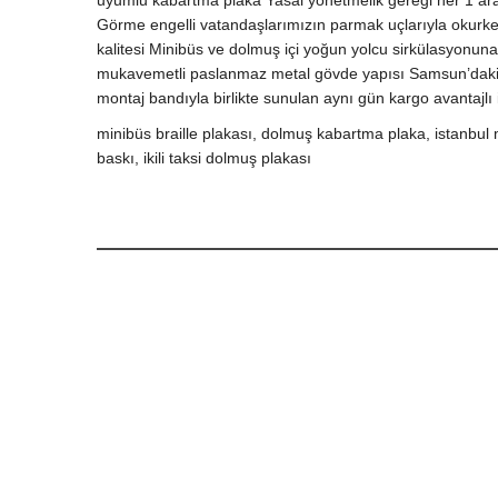
uyumlu kabartma plaka Yasal yönetmelik gereği her 1 araç
Görme engelli vatandaşlarımızın parmak uçlarıyla okurken no
kalitesi Minibüs ve dolmuş içi yoğun yolcu sirkülasyon
mukavemetli paslanmaz metal gövde yapısı Samsun’daki e
montaj bandıyla birlikte sunulan aynı gün kargo avantajlı 
minibüs braille plakası, dolmuş kabartma plaka, istanbul 
baskı, ikili taksi dolmuş plakası