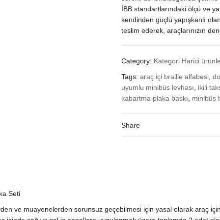
İBB standartlarındaki ölçü ve y
kendinden güçlü yapışkanlı olan
teslim ederek, araçlarınızın d
Category:
Kategori Harici ürünl
Tags:
araç içi braille alfabesi
,
do
uyumlu minibüs levhası
,
ikili t
kabartma plaka baskı
,
minibüs b
Share
ka Seti
mlerden ve muayenelerden sorunsuz geçebilmesi için yasal olarak araç i