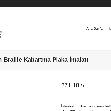
Ana Sayfa
H
 Braille Kabartma Plaka İmalatı
271,18
₺
İstanbul minibüs ve dolmuş hatl