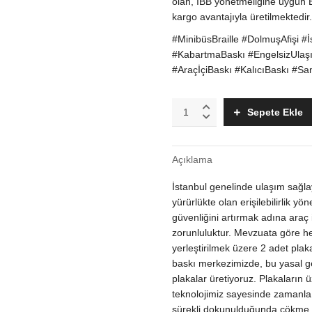
olan, İBB yönetmeliğine uygun B
kargo avantajıyla üretilmektedir
#MinibüsBraille #DolmuşAfişi #İ
#KabartmaBaskı #EngelsizUlaş
#AraçİçiBaskı #KalıcıBaskı #
Minibüs
Sepete Ekle
ve
Dolmuş
İçi
Açıklama
Braille
Alfabeli
İstanbul genelinde ulaşım sağla
Kabartma
Metal
yürürlükte olan erişilebilirlik 
Plaka
güvenliğini artırmak adına araç i
Seti
zorunluluktur. Mevzuata göre he
quantity
yerleştirilmek üzere 2 adet pl
baskı merkezimizde, bu yasal g
plakalar üretiyoruz. Plakaların 
teknolojimiz sayesinde zamanla 
sürekli dokunulduğunda çökme ya