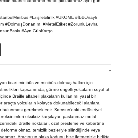
raille alfabeli kabartma metal plakalarımız aynı gün
.
stanbulMinibüs #Erişilebilirlik #UKOME #İBBOnaylı
ım #DolmuşDonanımı #MetalEtiket #ZorunluLevha
SamsunBaskı #AynıGünKargo
yan ticari minibüs ve minibüs-dolmuş hatları için
yönetmelikleri kapsamında, görme engelli yolcuların seyahat
çinde Braille alfabeli plakaların kullanımı yasal bir
r araçta yolcuların kolayca dokunabileceği alanlara
aka bulunması gerekmektedir. Samsun’daki endüstriyel
ereksinimleri eksiksiz karşılayan paslanmaz metal
üzerindeki Braille noktaları, özel presleme ve kabartma
deforme olmaz, temizlik bezleriyle silindiğinde veya
pmaz. Aracınızın plaka kodunu bize iletmenizle birlikte,