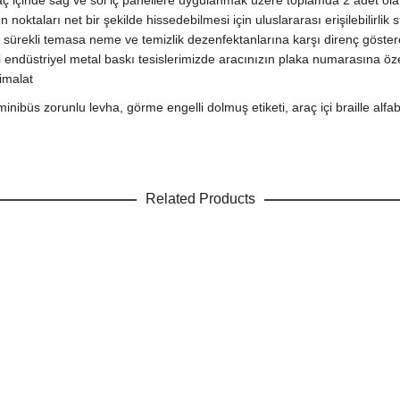
 içinde sağ ve sol iç panellere uygulanmak üzere toplamda 2 adet olara
ktaları net bir şekilde hissedebilmesi için uluslararası erişilebilirlik s
una sürekli temasa neme ve temizlik dezenfektanlarına karşı direnç g
ndüstriyel metal baskı tesislerimizde aracınızın plaka numarasına öz
imalat
minibüs zorunlu levha, görme engelli dolmuş etiketi, araç içi braille al
Related Products