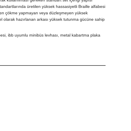
k kullanılması gereken standart set içeriği yapısı
tandartlarında üretilen yüksek hassasiyetli Braille alfabesi
österen çökme yapmayan veya düzleşmeyen yüksek
el olarak hazırlanan arkası yüksek tutunma gücüne sahip
fabesi, ibb uyumlu minibüs levhası, metal kabartma plaka