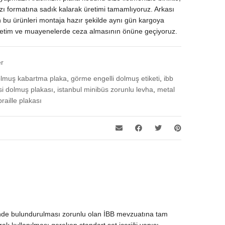
azı formatına sadık kalarak üretimi tamamlıyoruz. Arkası
 bu ürünleri montaja hazır şekilde aynı gün kargoya
enetim ve muayenelerde ceza almasının önüne geçiyoruz.
er
lmuş kabartma plaka
,
görme engelli dolmuş etiketi
,
ibb
aksi dolmuş plakası
,
istanbul minibüs zorunlu levha
,
metal
raille plakası
çinde bulundurulması zorunlu olan İBB mevzuatına tam