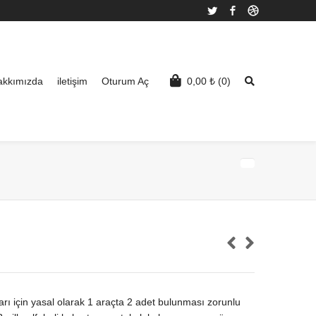
Twitter
Facebook
Dribbble
akkımızda
iletişim
Oturum Aç
0,00
₺
(0)
arı için yasal olarak 1 araçta 2 adet bulunması zorunlu