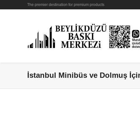
The premier destination for premium products
İstanbul Minibüs ve Dolmuş İçin