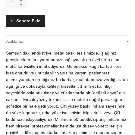
Metal
Kartvizit
|
Sepete Ekle
1mm
Paslanmaz
Alüminyum
Açıklama
|
Çift
Samsun’daki endüstriyel metal baskı tesisimizde, iş ağınızı
Yüzey
Baskı
genişletirken fark yaratmanızı sağlayacak en özel ürün olan
quantity
metal kartvizitleri imal ediyoruz. Geleneksel kağıt kartvizitlerin
kısa ömürlü ve unutulabilir yapısına karşın, paslanmaz
alüminyumdan ürettiğimiz bu kartlar, muhatabınıza verdiğiniz an
ağırlığı ve dokusuyla kaliteyi hissettirir. 1 mm et kalınlığı
sayesinde asla bükülmez ve cüzdanlarda bir “değerli eşya” gibi
saklanır. Fırçalı yüzey teknolojisi ile metalin doğal parlaklığını
sofistike bir hale getiriyoruz. Çift yüzey baskı imkanı sayesinde
ön yüze logonuzu, arka yüze ise iletişim bilgilerinizi veya QR
kodunuzu işleyebiliyoruz. Minimum 50 adetlik sipariş imkanımız,
hem bireysel profesyoneller hem de üst düzey yöneticiler için
erişilebilir lüks sunmaktadır. Tasarım ekibimizle markanıza en