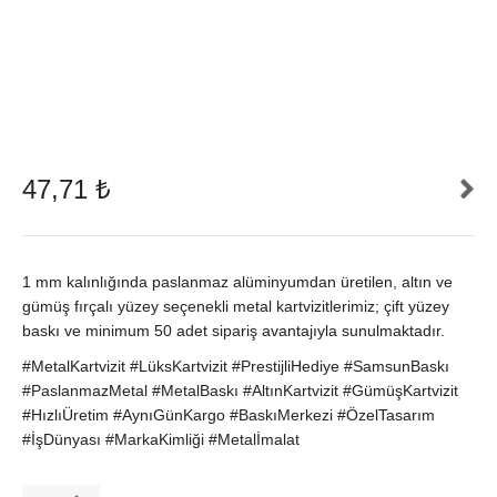
47,71
₺
1 mm kalınlığında paslanmaz alüminyumdan üretilen, altın ve
gümüş fırçalı yüzey seçenekli metal kartvizitlerimiz; çift yüzey
baskı ve minimum 50 adet sipariş avantajıyla sunulmaktadır.
#MetalKartvizit #LüksKartvizit #PrestijliHediye #SamsunBaskı
#PaslanmazMetal #MetalBaskı #AltınKartvizit #GümüşKartvizit
#HızlıÜretim #AynıGünKargo #BaskıMerkezi #ÖzelTasarım
#İşDünyası #MarkaKimliği #Metalİmalat
Prestijli