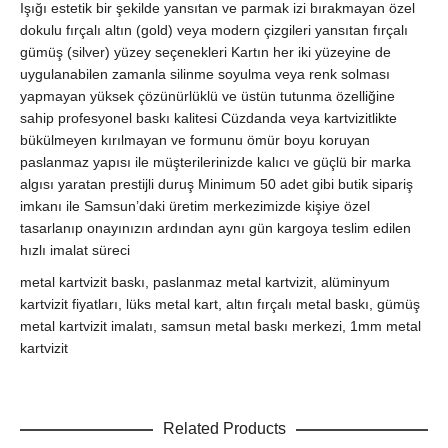
Işığı estetik bir şekilde yansıtan ve parmak izi bırakmayan özel
dokulu fırçalı altın (gold) veya modern çizgileri yansıtan fırçalı
gümüş (silver) yüzey seçenekleri Kartın her iki yüzeyine de
uygulanabilen zamanla silinme soyulma veya renk solması
yapmayan yüksek çözünürlüklü ve üstün tutunma özelliğine
sahip profesyonel baskı kalitesi Cüzdanda veya kartvizitlikte
bükülmeyen kırılmayan ve formunu ömür boyu koruyan
paslanmaz yapısı ile müşterilerinizde kalıcı ve güçlü bir marka
algısı yaratan prestijli duruş Minimum 50 adet gibi butik sipariş
imkanı ile Samsun’daki üretim merkezimizde kişiye özel
tasarlanıp onayınızın ardından aynı gün kargoya teslim edilen
hızlı imalat süreci
metal kartvizit baskı, paslanmaz metal kartvizit, alüminyum
kartvizit fiyatları, lüks metal kart, altın fırçalı metal baskı, gümüş
metal kartvizit imalatı, samsun metal baskı merkezi, 1mm metal
kartvizit
Related Products