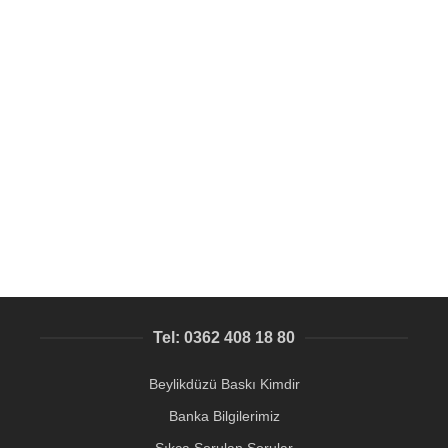
SEPETE EKLE
Dış Mekan Dayanıklı Pleksi ve Siyah Alüminyum Masa
Üzeri QR Tabela
Pleksi Ürünler
,
QR Kod baskılı metal etiket
158,86
₺
Tel: 0362 408 18 80
Beylikdüzü Baskı Kimdir
Banka Bilgilerimiz