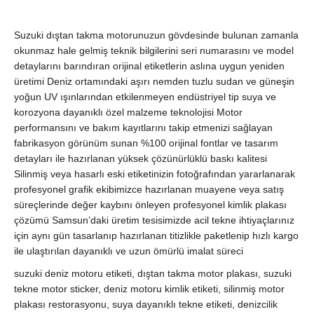
Suzuki dıştan takma motorunuzun gövdesinde bulunan zamanla
okunmaz hale gelmiş teknik bilgilerini seri numarasını ve model
detaylarını barındıran orijinal etiketlerin aslına uygun yeniden
üretimi Deniz ortamındaki aşırı nemden tuzlu sudan ve güneşin
yoğun UV ışınlarından etkilenmeyen endüstriyel tip suya ve
korozyona dayanıklı özel malzeme teknolojisi Motor
performansını ve bakım kayıtlarını takip etmenizi sağlayan
fabrikasyon görünüm sunan %100 orijinal fontlar ve tasarım
detayları ile hazırlanan yüksek çözünürlüklü baskı kalitesi
Silinmiş veya hasarlı eski etiketinizin fotoğrafından yararlanarak
profesyonel grafik ekibimizce hazırlanan muayene veya satış
süreçlerinde değer kaybını önleyen profesyonel kimlik plakası
çözümü Samsun’daki üretim tesisimizde acil tekne ihtiyaçlarınız
için aynı gün tasarlanıp hazırlanan titizlikle paketlenip hızlı kargo
ile ulaştırılan dayanıklı ve uzun ömürlü imalat süreci
suzuki deniz motoru etiketi, dıştan takma motor plakası, suzuki
tekne motor sticker, deniz motoru kimlik etiketi, silinmiş motor
plakası restorasyonu, suya dayanıklı tekne etiketi, denizcilik