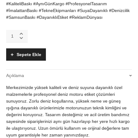
#KaliteliBaskı #AynıGünKargo #ProfesyonelTasarım
#İmalattanBaskı #TekneEkipmanları #SuyaDayanıklı #Denizcilik
#SamsunBaskı #DayanıklıEtiket #ReklamDünyası
Suzuki
Dıştan
Takma
Deniz
Sepete Ekle
Motoru
Etiketi
ve
Açıklama
Kimlik
Plakası
Merkezimizde yüksek kaliteli ve deniz suyuna dayanıklı özel
Restorasyonu
quantity
malzemelerle profesyonel deniz motoru etiket çözümleri
sunuyoruz. Zorlu deniz koşullarına, yüksek neme ve güneş
ışığına dayanıklı ürünlerimizle motorunuzun teknik kimliğini ve
değerini koruyoruz. Tasarım desteğimiz ve acil üretim bandımız
sayesinde siparişlerinizi aynı gün hazırlayıp her yere hızlı kargo
ile ulaştırıyoruz. Uzun ömürlü kullanım ve orijinal değerlere tam
uyum garantisiyle her zaman yanınızdayız.