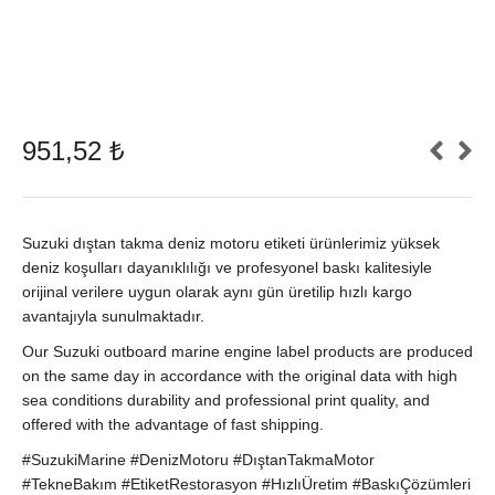
951,52
₺
Suzuki dıştan takma deniz motoru etiketi ürünlerimiz yüksek
deniz koşulları dayanıklılığı ve profesyonel baskı kalitesiyle
orijinal verilere uygun olarak aynı gün üretilip hızlı kargo
avantajıyla sunulmaktadır.
Our Suzuki outboard marine engine label products are produced
on the same day in accordance with the original data with high
sea conditions durability and professional print quality, and
offered with the advantage of fast shipping.
#SuzukiMarine #DenizMotoru #DıştanTakmaMotor
#TekneBakım #EtiketRestorasyon #HızlıÜretim #BaskıÇözümleri