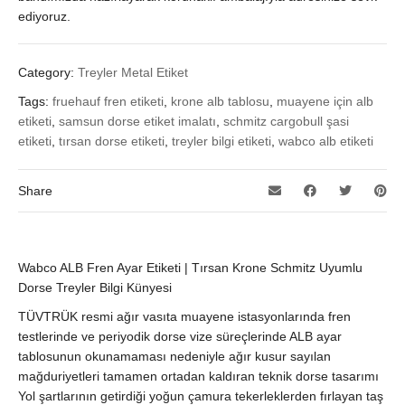
ediyoruz.
Category:
Treyler Metal Etiket
Tags:
fruehauf fren etiketi
,
krone alb tablosu
,
muayene için alb
etiketi
,
samsun dorse etiket imalatı
,
schmitz cargobull şasi
etiketi
,
tırsan dorse etiketi
,
treyler bilgi etiketi
,
wabco alb etiketi
Share
Wabco ALB Fren Ayar Etiketi | Tırsan Krone Schmitz Uyumlu
Dorse Treyler Bilgi Künyesi
TÜVTRÜK resmi ağır vasıta muayene istasyonlarında fren
testlerinde ve periyodik dorse vize süreçlerinde ALB ayar
tablosunun okunamaması nedeniyle ağır kusur sayılan
mağduriyetleri tamamen ortadan kaldıran teknik dorse tasarımı
Yol şartlarının getirdiği yoğun çamura tekerleklerden fırlayan taş