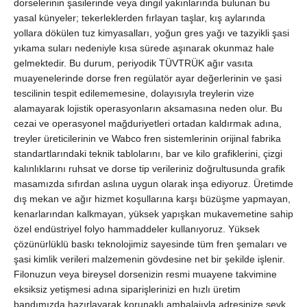
dorselerinin şasilerinde veya dingil yakınlarında bulunan bu
yasal künyeler; tekerleklerden fırlayan taşlar, kış aylarında
yollara dökülen tuz kimyasalları, yoğun gres yağı ve tazyikli şasi
yıkama suları nedeniyle kısa sürede aşınarak okunmaz hale
gelmektedir. Bu durum, periyodik TÜVTRÜK ağır vasıta
muayenelerinde dorse fren regülatör ayar değerlerinin ve şasi
tescilinin tespit edilememesine, dolayısıyla treylerin vize
alamayarak lojistik operasyonların aksamasına neden olur. Bu
cezai ve operasyonel mağduriyetleri ortadan kaldırmak adına,
treyler üreticilerinin ve Wabco fren sistemlerinin orijinal fabrika
standartlarındaki teknik tablolarını, bar ve kilo grafiklerini, çizgi
kalınlıklarını ruhsat ve dorse tip verileriniz doğrultusunda grafik
masamızda sıfırdan aslına uygun olarak inşa ediyoruz. Üretimde
dış mekan ve ağır hizmet koşullarına karşı büzüşme yapmayan,
kenarlarından kalkmayan, yüksek yapışkan mukavemetine sahip
özel endüstriyel folyo hammaddeler kullanıyoruz. Yüksek
çözünürlüklü baskı teknolojimiz sayesinde tüm fren şemaları ve
şasi kimlik verileri malzemenin gövdesine net bir şekilde işlenir.
Filonuzun veya bireysel dorsenizin resmi muayene takvimine
eksiksiz yetişmesi adına siparişlerinizi en hızlı üretim
bandımızda hazırlayarak korunaklı ambalajıyla adresinize sevk