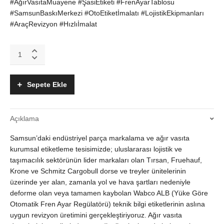
#AğırVasıtaMuayene #ŞasiEtiketi #FrenAyarTablosu
#SamsunBaskıMerkezi #OtoEtiketİmalatı #LojistikEkipmanları
#AraçRevizyon #Hızlıİmalat
Wabco
ALB
Fren
Ayar
Sepete Ekle
Etiketi
|
Tırsan
Açıklama
Krone
Schmitz
Samsun’daki endüstriyel parça markalama ve ağır vasıta
Uyumlu
Dorse
kurumsal etiketleme tesisimizde; uluslararası lojistik ve
Treyler
taşımacılık sektörünün lider markaları olan Tırsan, Fruehauf,
Bilgi
Krone ve Schmitz Cargobull dorse ve treyler ünitelerinin
Künyesi
üzerinde yer alan, zamanla yol ve hava şartları nedeniyle
quantity
deforme olan veya tamamen kaybolan Wabco ALB (Yüke Göre
Otomatik Fren Ayar Regülatörü) teknik bilgi etiketlerinin aslına
uygun revizyon üretimini gerçekleştiriyoruz. Ağır vasıta