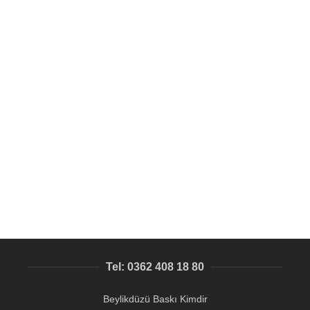
SEPETE EKLE
Pacton Marka Dorse ve Tır İçin Aslına Uygun ALB Metal
Etiket Baskısı
Treyler Metal Etiket
1.427,85
₺
Tel: 0362 408 18 80
Beylikdüzü Baskı Kimdir