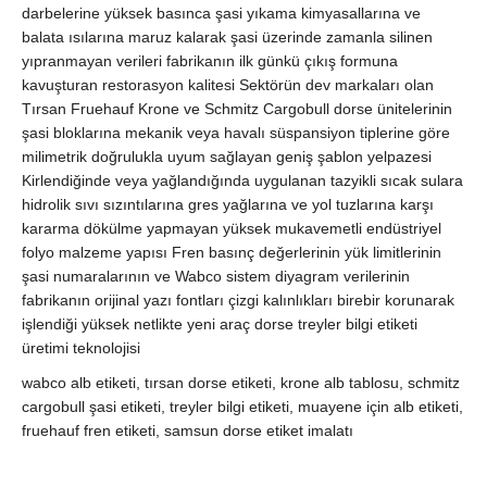
darbelerine yüksek basınca şasi yıkama kimyasallarına ve
balata ısılarına maruz kalarak şasi üzerinde zamanla silinen
yıpranmayan verileri fabrikanın ilk günkü çıkış formuna
kavuşturan restorasyon kalitesi Sektörün dev markaları olan
Tırsan Fruehauf Krone ve Schmitz Cargobull dorse ünitelerinin
şasi bloklarına mekanik veya havalı süspansiyon tiplerine göre
milimetrik doğrulukla uyum sağlayan geniş şablon yelpazesi
Kirlendiğinde veya yağlandığında uygulanan tazyikli sıcak sulara
hidrolik sıvı sızıntılarına gres yağlarına ve yol tuzlarına karşı
kararma dökülme yapmayan yüksek mukavemetli endüstriyel
folyo malzeme yapısı Fren basınç değerlerinin yük limitlerinin
şasi numaralarının ve Wabco sistem diyagram verilerinin
fabrikanın orijinal yazı fontları çizgi kalınlıkları birebir korunarak
işlendiği yüksek netlikte yeni araç dorse treyler bilgi etiketi
üretimi teknolojisi
wabco alb etiketi, tırsan dorse etiketi, krone alb tablosu, schmitz
cargobull şasi etiketi, treyler bilgi etiketi, muayene için alb etiketi,
fruehauf fren etiketi, samsun dorse etiket imalatı