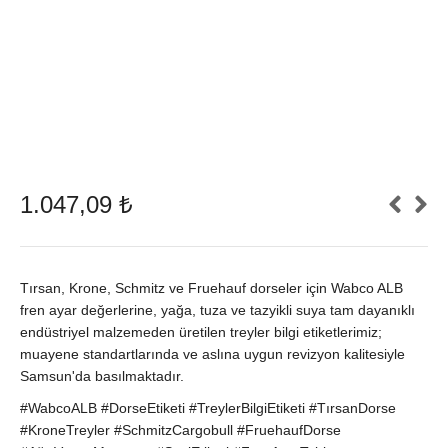
1.047,09
₺
Tırsan, Krone, Schmitz ve Fruehauf dorseler için Wabco ALB
fren ayar değerlerine, yağa, tuza ve tazyikli suya tam dayanıklı
endüstriyel malzemeden üretilen treyler bilgi etiketlerimiz;
muayene standartlarında ve aslına uygun revizyon kalitesiyle
Samsun'da basılmaktadır.
#WabcoALB #DorseEtiketi #TreylerBilgiEtiketi #TırsanDorse
#KroneTreyler #SchmitzCargobull #FruehaufDorse