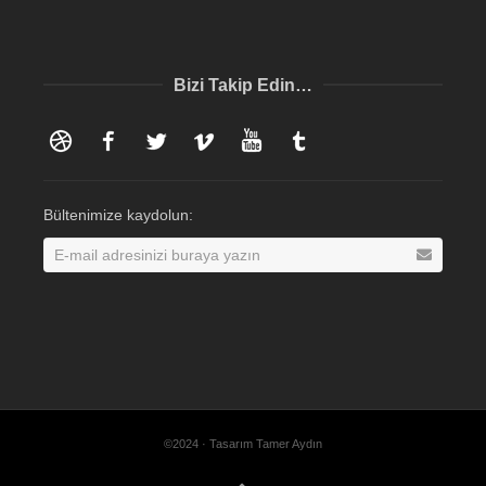
Bizi Takip Edin…
Dribbble
Facebook
Twitter
Vimeo
YouTube
Tumblr
Bültenimize kaydolun:
©2024 · Tasarım Tamer Aydın