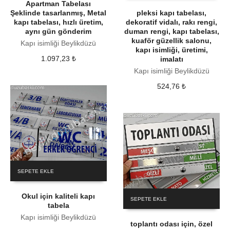
Apartman Tabelası
Şeklinde tasarlanmış, Metal
pleksi kapı tabelası,
kapı tabelası, hızlı üretim,
dekoratif vidalı, rakı rengi,
aynı gün gönderim
duman rengi, kapı tabelası,
kuaför güzellik salonu,
Kapı isimliği Beylikdüzü
kapı isimliği, üretimi,
1.097,23
₺
imalatı
Kapı isimliği Beylikdüzü
524,76
₺
SEPETE EKLE
Okul için kaliteli kapı
SEPETE EKLE
tabela
Kapı isimliği Beylikdüzü
toplantı odası için, özel