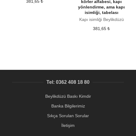
381,65
₺
körler alfabesi, kapı
yönlendirme, ama kapı
isimliği, tabelası
Kapı isimliği Beylikdüzü
381,65
₺
Tel: 0362 408 18 80
Beylikdüzü Baskı Kimdir
Banka Bilgilerimiz
Sıkça Sorulan Sorular
İletişim