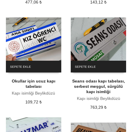
477,06
₺
143,12
₺
SEPETE EKLE
SEPETE EKLE
Okullar için ucuz kapı
Seans odası kapı tabelası,
tabelası
serbest meşgul, sürgülü
kapı isimliği
Kapı isimliği Beylikdüzü
Kapı isimliği Beylikdüzü
109,72
₺
763,29
₺