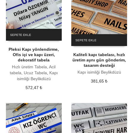
SEPETE EKLE
SEPETE EKLE
Pleksi Kapı yönlendirme,
Ofis içi ve kapı üzeri,
Kaliteli kapı tabelası, hızlı
dekoratif tabela
üretim aynı gün gönderim,
tasarım desteği
Hızlı üretim Tabela, Acil
Kapı isimliği Beylikdüzü
tabela, Ucuz Tabela
,
Kapı
isimliği Beylikdüzü
381,65
₺
572,47
₺