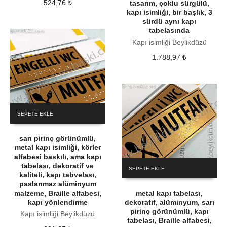
524,76
₺
tasarım, çoklu sürgülü,
kapı isimliği, bir başlık, 3
sürdü aynı kapı
tabelasında
Kapı isimliği Beylikdüzü
1.788,97
₺
SEPETE EKLE
sarı pirinç görünümlü,
metal kapı isimliği, körler
alfabesi baskılı, ama kapı
tabelası, dekoratif ve
SEPETE EKLE
kaliteli, kapı tabvelası,
paslanmaz alüminyum
malzeme, Braille alfabesi,
metal kapı tabelası,
kapı yönlendirme
dekoratif, alüminyum, sarı
pirinç görünümlü, kapı
Kapı isimliği Beylikdüzü
tabelası, Braille alfabesi,