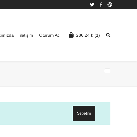
Twitter
Facebook
Dribbble
ımızda
iletişim
Oturum Aç
286,24
₺
(1)
Sepetim