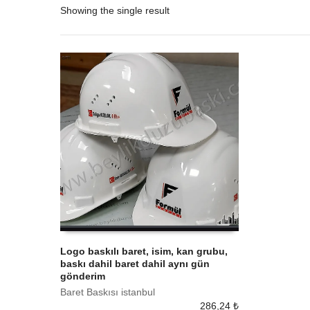
Showing the single result
Logo baskılı baret, isim, kan grubu,
baskı dahil baret dahil aynı gün
SEPETE EKLE
gönderim
Baret Baskısı istanbul
286,24
₺