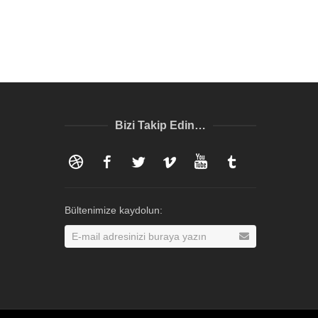
Bizi Takip Edin…
Dribbble
Facebook
Twitter
Vimeo
YouTube
Tumblr
Bültenimize kaydolun: