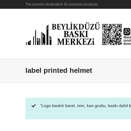
The premier destination for premium products
label printed helmet
“Logo baskılı baret, isim, kan grubu, baskı dahil 