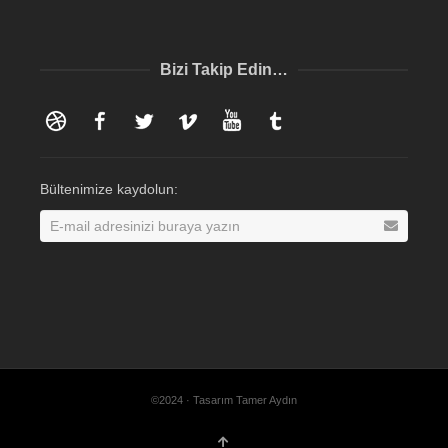
Bizi Takip Edin…
Dribbble
Facebook
Twitter
Vimeo
YouTube
Tumblr
Bültenimize kaydolun:
©2024 · Tasarım Tamer Aydın