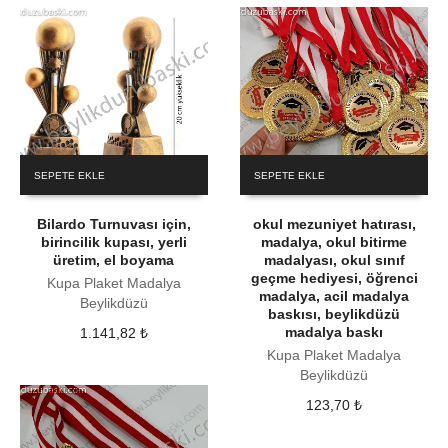
SEPETE EKLE
SEPETE EKLE
Bilardo Turnuvası için,
okul mezuniyet hatırası,
birincilik kupası, yerli
madalya, okul bitirme
üretim, el boyama
madalyası, okul sınıf
geçme hediyesi, öğrenci
Kupa Plaket Madalya
madalya, acil madalya
Beylikdüzü
baskısı, beylikdüzü
madalya baskı
1.141,82
₺
Kupa Plaket Madalya
Beylikdüzü
123,70
₺