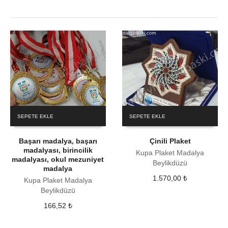
SEPETE EKLE
SEPETE EKLE
Başarı madalya, başarı
Çinili Plaket
madalyası, birincilik
Kupa Plaket Madalya
madalyası, okul mezuniyet
Beylikdüzü
madalya
1.570,00
₺
Kupa Plaket Madalya
Beylikdüzü
166,52
₺