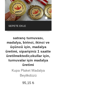
SEPETE EKLE
satranç turnuvası,
madalya, birinci, ikinci ve
üçüncü için, madalya
üretimi, siparişiniz 1 saatte
üretilmektedir,okullar için,
turnuvalar için madalya
üretimi
Kupa Plaket Madalya
Beylikdüzü
95,15
₺