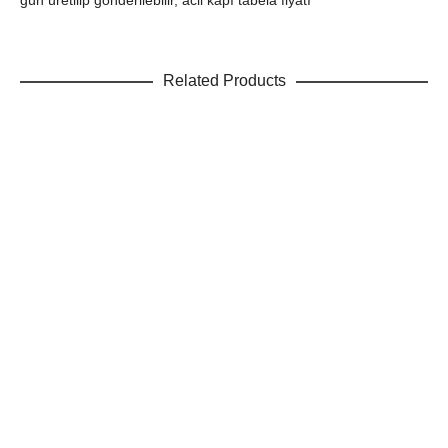
Related Products
SEPETE EKLE
Eczacıbaşı Kapı isimliği örneği