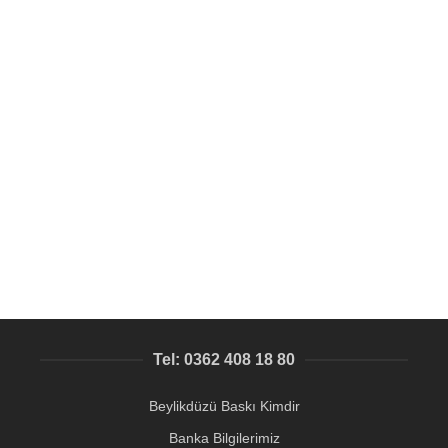
SEPETE EKLE
içi değişebilen kapı isimliği
Kapı isimliği Beylikdüzü
,
Kırtasiye Malzemeleri
237,88
₺
Tel: 0362 408 18 80
Beylikdüzü Baskı Kimdir
Banka Bilgilerimiz