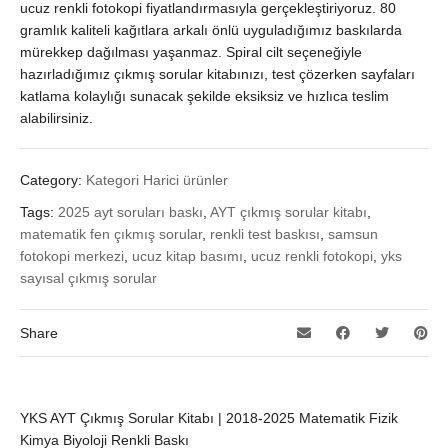
ucuz renkli fotokopi fiyatlandırmasıyla gerçekleştiriyoruz. 80
gramlık kaliteli kağıtlara arkalı önlü uyguladığımız baskılarda
mürekkep dağılması yaşanmaz. Spiral cilt seçeneğiyle
hazırladığımız çıkmış sorular kitabınızı, test çözerken sayfaları
katlama kolaylığı sunacak şekilde eksiksiz ve hızlıca teslim
alabilirsiniz.
Category:
Kategori Harici ürünler
Tags:
2025 ayt soruları baskı
,
AYT çıkmış sorular kitabı
,
matematik fen çıkmış sorular
,
renkli test baskısı
,
samsun
fotokopi merkezi
,
ucuz kitap basımı
,
ucuz renkli fotokopi
,
yks
sayısal çıkmış sorular
Share
YKS AYT Çıkmış Sorular Kitabı | 2018-2025 Matematik Fizik
Kimya Biyoloji Renkli Baskı