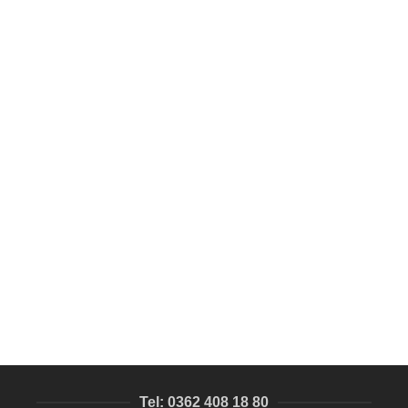
SEPETE EKLE
Restoran Değişebilir Fiyat Panosu | 67x100cm – Cep
Sayılı & Duvar Montaj | Kağıt Değiştirmeli | Acil Üretim
Kategori Harici ürünler
2.838,50
₺
Tel: 0362 408 18 80