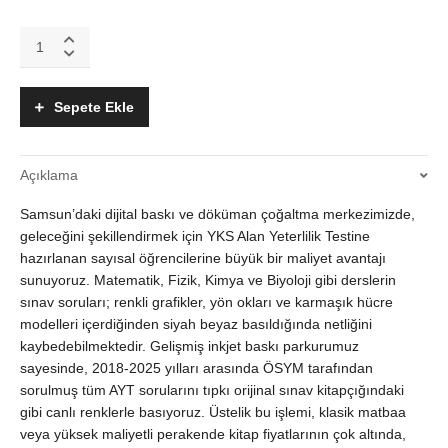
YKS
AYT
Çıkmış
Sorular
Sepete Ekle
Kitabı
|
2018-
Açıklama
2025
Matematik
Samsun’daki dijital baskı ve döküman çoğaltma merkezimizde,
Fizik
Kimya
geleceğini şekillendirmek için YKS Alan Yeterlilik Testine
Biyoloji
hazırlanan sayısal öğrencilerine büyük bir maliyet avantajı
Renkli
sunuyoruz. Matematik, Fizik, Kimya ve Biyoloji gibi derslerin
Baskı
sınav soruları; renkli grafikler, yön okları ve karmaşık hücre
quantity
modelleri içerdiğinden siyah beyaz basıldığında netliğini
kaybedebilmektedir. Gelişmiş inkjet baskı parkurumuz
sayesinde, 2018-2025 yılları arasında ÖSYM tarafından
sorulmuş tüm AYT sorularını tıpkı orijinal sınav kitapçığındaki
gibi canlı renklerle basıyoruz. Üstelik bu işlemi, klasik matbaa
veya yüksek maliyetli perakende kitap fiyatlarının çok altında,