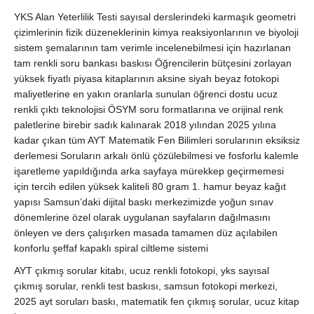
YKS Alan Yeterlilik Testi sayısal derslerindeki karmaşık geometri
çizimlerinin fizik düzeneklerinin kimya reaksiyonlarının ve biyoloji
sistem şemalarının tam verimle incelenebilmesi için hazırlanan
tam renkli soru bankası baskısı Öğrencilerin bütçesini zorlayan
yüksek fiyatlı piyasa kitaplarının aksine siyah beyaz fotokopi
maliyetlerine en yakın oranlarla sunulan öğrenci dostu ucuz
renkli çıktı teknolojisi ÖSYM soru formatlarına ve orijinal renk
paletlerine birebir sadık kalınarak 2018 yılından 2025 yılına
kadar çıkan tüm AYT Matematik Fen Bilimleri sorularının eksiksiz
derlemesi Soruların arkalı önlü çözülebilmesi ve fosforlu kalemle
işaretleme yapıldığında arka sayfaya mürekkep geçirmemesi
için tercih edilen yüksek kaliteli 80 gram 1. hamur beyaz kağıt
yapısı Samsun’daki dijital baskı merkezimizde yoğun sınav
dönemlerine özel olarak uygulanan sayfaların dağılmasını
önleyen ve ders çalışırken masada tamamen düz açılabilen
konforlu şeffaf kapaklı spiral ciltleme sistemi
AYT çıkmış sorular kitabı, ucuz renkli fotokopi, yks sayısal
çıkmış sorular, renkli test baskısı, samsun fotokopi merkezi,
2025 ayt soruları baskı, matematik fen çıkmış sorular, ucuz kitap