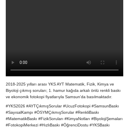
2018-2025 yılları arası YKS AYT Matematik, Fizik, Kimya ve
Biyoloji çıkmış soruları; 1. hamur kağıda arkalı önlü renkli baskı
ve ekonomik fotokopi fiyatlarıyla Samsun’da basılmaktadır.
#YKS2026 #AYTÇıkmışSorular #UcuzFotokopi #SamsunBaskı
#SayısalKampı #ÖSYMÇıkmışSorular #RenkliBaskı
#MatematikBaskı #FizikSoruları #KimyaNotları #BiyolojiŞemaları
#FotokopiMerkezi #HızlıBaskı #ÖğrenciDostu #YKSBaskı