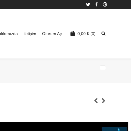
Twitter
Facebook
Dribbble
akkımızda
iletişim
Oturum Aç
0,00
₺
(0)