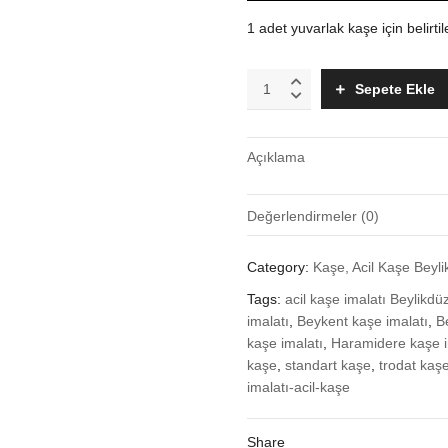
1 adet yuvarlak kaşe için belirtile
Yuvarlak
Sepete Ekle
kaşe
imalatı
quantity
Açıklama
Değerlendirmeler (0)
Henüz değerlendirme yapılmadı
Category:
Kaşe, Acil Kaşe Beyl
“Yuvarlak kaşe imalatı” için yoru
Tags:
acil kaşe imalatı Beylikdü
Değerlendirme yazabilmek için
imalatı
,
Beykent kaşe imalatı
,
B
kaşe imalatı
,
Haramidere kaşe i
kaşe
,
standart kaşe
,
trodat kaş
imalatı-acil-kaşe
Share