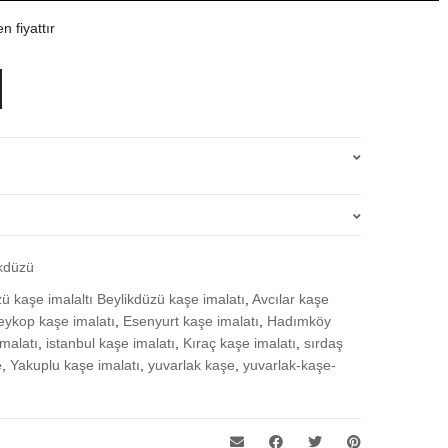
n fiyattır
.
ikdüzü
m yapan ilk kişi siz olun
zü kaşe imalaltı Beylikdüzü kaşe imalatı
,
Avcılar kaşe
oturum açmalısınız
.
eykop kaşe imalatı
,
Esenyurt kaşe imalatı
,
Hadımköy
malatı
,
istanbul kaşe imalatı
,
Kıraç kaşe imalatı
,
sırdaş
e
,
Yakuplu kaşe imalatı
,
yuvarlak kaşe
,
yuvarlak-kaşe-