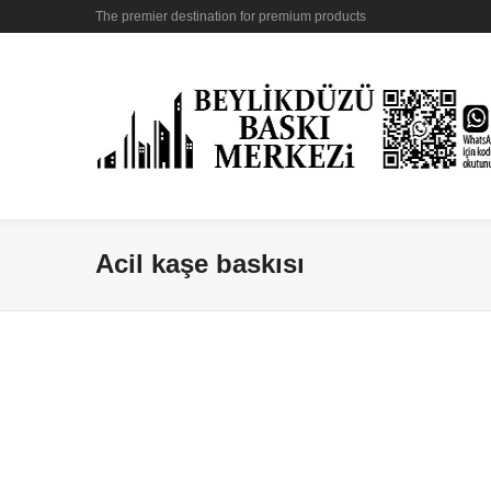
The premier destination for premium products
Acil kaşe baskısı