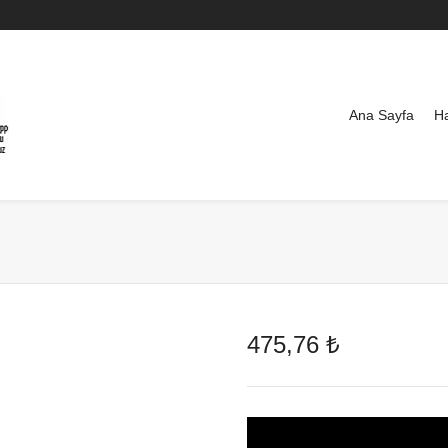
Ana Sayfa
H
475,76
₺